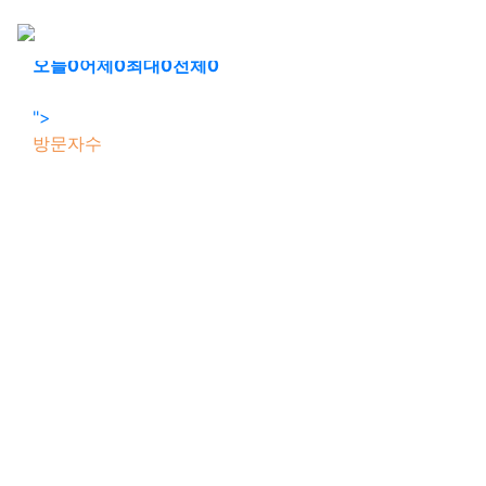
회원가입
로그인
오늘
0
어제
0
최대
0
전체
0
">
방문자수