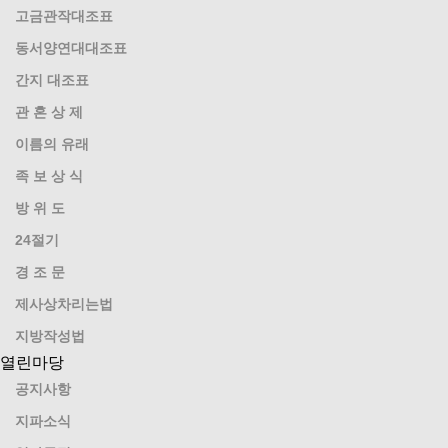
고금관작대조표
동서양연대대조표
간지 대조표
관 혼 상 제
이름의 유래
족 보 상 식
방 위 도
24절기
경 조 문
제사상차리는법
지방작성법
열린마당
공지사항
지파소식