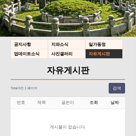
공지사항
지파소식
일가동정
업데이트소식
사진갤러리
자유게시판
자유게시판
검색
Total 0건
1 페이지
번호
제목
글쓴이
조회
날짜
게시물이 없습니다.