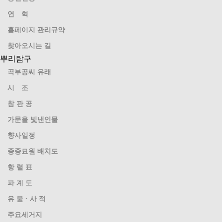
연 혁
홈페이지 관리규약
찾아오시는 길
뿌리탐구
곡부공씨 유래
시 조
참 판 공
가문을 빛낸인물
향사일정
종중묘원 배치도
항 렬 표
파 계 도
유 물 · 사 적
주요세거지