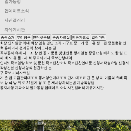
일가동정
업데이트소식
사진갤러리
자유게시판
종중소개
뿌리탐구
인터넷족보
종중자료실
전통자료실
열린마당
회장 인사말씀
역대 회장
임원 명단
조직 기구표
종 기
종 훈
정 관
종원현황
연
혁
홈페이지 관리규약
찾아오시는 길
곡부공씨 유래
시 조
참 판 공
가문을 빛낸인물
향사일정
종중묘원 배치도
항 렬 표
파 계 도
유 물 · 사 적
주요세거지
족보간행내역
인터넷족보열람
화보 및 문헌
족보편찬소식
족보편찬안내문
신청서작성요령
신청서
작성견본
신청서양식
협찬하신 분
구 족보
기타자료실
계 촌 법
고금관작대조표
동서양연대대조표
간지 대조표
관 혼 상 제
이름의 유래
족
보 상 식
방 위 도
24절기
경 조 문
제사상차리는법
지방작성법
공지사항
지파소식
일가동정
업데이트 소식
사진갤러리
자유게시판