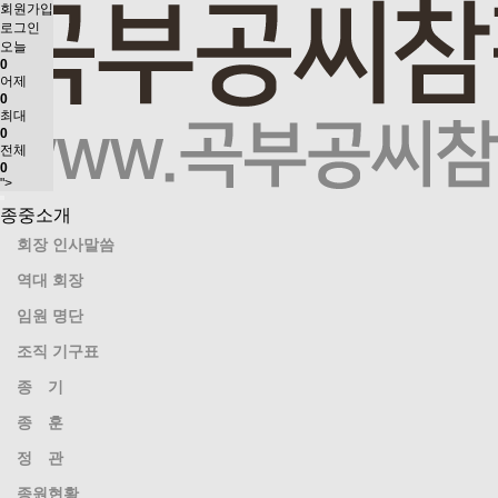
회원가입
로그인
오늘
0
어제
0
최대
0
전체
0
">
종중소개
회장 인사말씀
역대 회장
임원 명단
조직 기구표
종 기
종 훈
정 관
종원현황