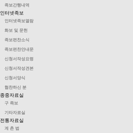
족보간행내역
인터넷족보
인터넷족보열람
화보 및 문헌
족보편찬소식
족보편찬안내문
신청서작성요령
신청서작성견본
신청서양식
협찬하신 분
종중자료실
구 족보
기타자료실
전통자료실
계 촌 법