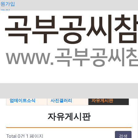
회원가입
로그인
오늘
어제
최대
전체
>
공지사항
지파소식
일가동정
업데이트소식
사진갤러리
자유게시판
자유게시판
Total 0건
1 페이지
검색