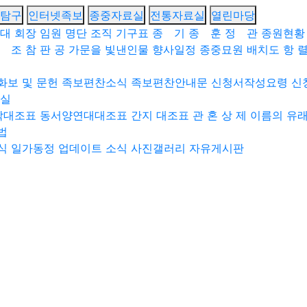
탐구
인터넷족보
종중자료실
전통자료실
열린마당
대 회장
임원 명단
조직 기구표
종 기
종 훈
정 관
종원현황
 조
참 판 공
가문을 빛낸인물
향사일정
종중묘원 배치도
항 렬
화보 및 문헌
족보편찬소식
족보편찬안내문
신청서작성요령
신
실
작대조표
동서양연대대조표
간지 대조표
관 혼 상 제
이름의 유
법
식
일가동정
업데이트 소식
사진갤러리
자유게시판