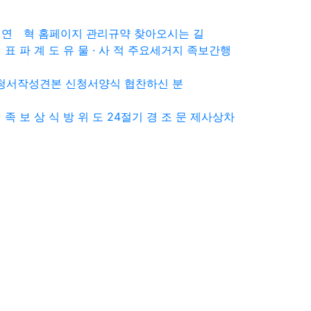
연 혁
홈페이지 관리규약
찾아오시는 길
 표
파 계 도
유 물 · 사 적
주요세거지
족보간행
청서작성견본
신청서양식
협찬하신 분
래
족 보 상 식
방 위 도
24절기
경 조 문
제사상차