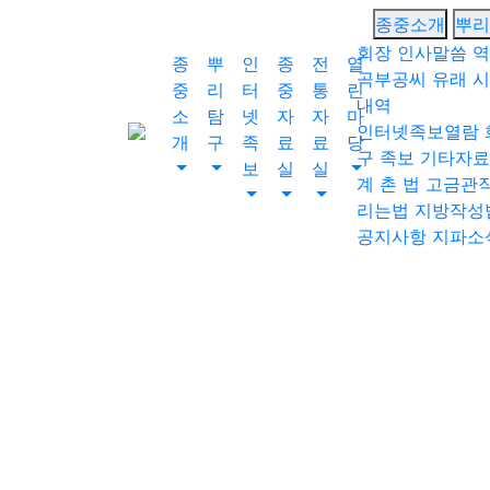
회원가입
종중소개
뿌리
로그인
회장 인사말씀
역
종
뿌
인
종
전
열
오늘
0
어제
0
최대
0
전체
0
곡부공씨 유래
시
중
리
터
중
통
린
내역
소
탐
넷
자
자
마
">
인터넷족보열람
개
구
족
료
료
당
방문자수
구 족보
기타자료
보
실
실
계 촌 법
고금관
리는법
지방작성
공지사항
지파소