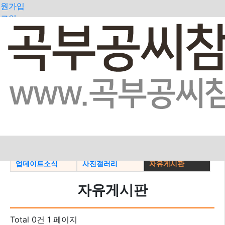
회원가입
로그인
오늘
어제
최대
전체
>
공지사항
지파소식
일가동정
업데이트소식
사진갤러리
자유게시판
자유게시판
Total 0건
1 페이지