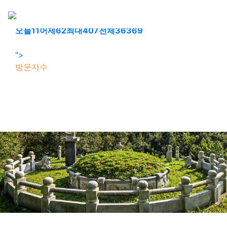
회원가입
로그인
오늘
11
어제
62
최대
407
전체
36369
">
방문자수