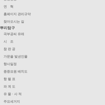
연 혁
홈페이지 관리규약
찾아오시는 길
뿌리탐구
곡부공씨 유래
시 조
참 판 공
가문을 빛낸인물
향사일정
종중묘원 배치도
항 렬 표
파 계 도
유 물 · 사 적
주요세거지