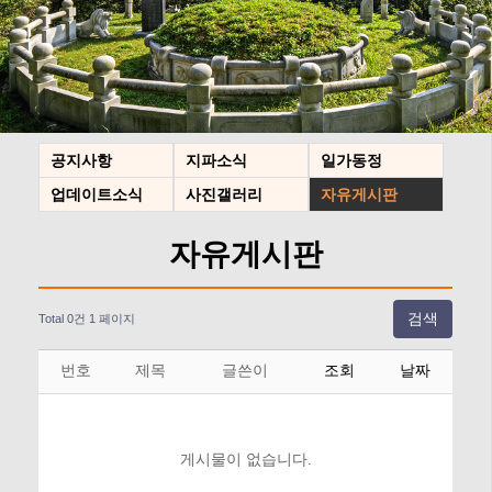
공지사항
지파소식
일가동정
업데이트소식
사진갤러리
자유게시판
자유게시판
검색
Total 0건
1 페이지
번호
제목
글쓴이
조회
날짜
게시물이 없습니다.