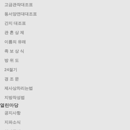
고금관작대조표
동서양연대대조표
간지 대조표
관 혼 상 제
이름의 유래
족 보 상 식
방 위 도
24절기
경 조 문
제사상차리는법
지방작성법
열린마당
공지사항
지파소식