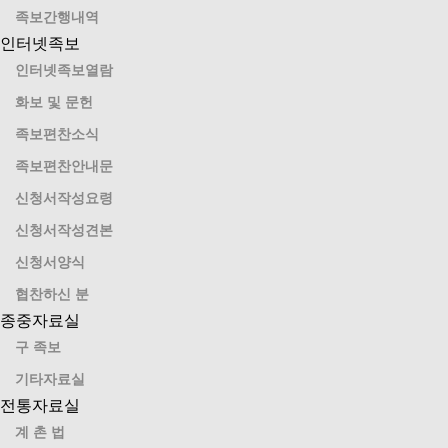
족보간행내역
인터넷족보
인터넷족보열람
화보 및 문헌
족보편찬소식
족보편찬안내문
신청서작성요령
신청서작성견본
신청서양식
협찬하신 분
종중자료실
구 족보
기타자료실
전통자료실
계 촌 법