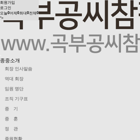
회원가입
로그인
0
0
0
0
오늘
어제
최대
전체
">
종중소개
회장 인사말씀
역대 회장
임원 명단
조직 기구표
종 기
종 훈
정 관
종원현황