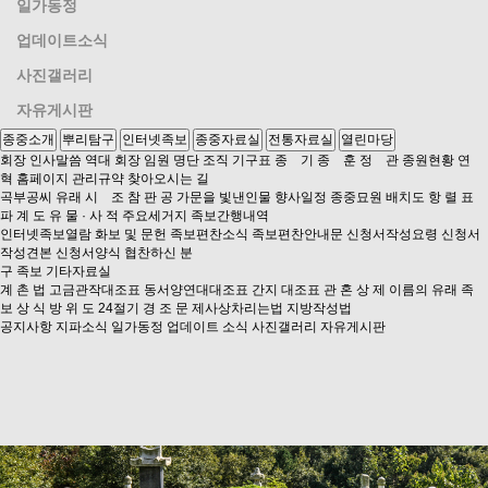
일가동정
업데이트소식
사진갤러리
자유게시판
종중소개
뿌리탐구
인터넷족보
종중자료실
전통자료실
열린마당
회장 인사말씀
역대 회장
임원 명단
조직 기구표
종 기
종 훈
정 관
종원현황
연
혁
홈페이지 관리규약
찾아오시는 길
곡부공씨 유래
시 조
참 판 공
가문을 빛낸인물
향사일정
종중묘원 배치도
항 렬 표
파 계 도
유 물 · 사 적
주요세거지
족보간행내역
인터넷족보열람
화보 및 문헌
족보편찬소식
족보편찬안내문
신청서작성요령
신청서
작성견본
신청서양식
협찬하신 분
구 족보
기타자료실
계 촌 법
고금관작대조표
동서양연대대조표
간지 대조표
관 혼 상 제
이름의 유래
족
보 상 식
방 위 도
24절기
경 조 문
제사상차리는법
지방작성법
공지사항
지파소식
일가동정
업데이트 소식
사진갤러리
자유게시판