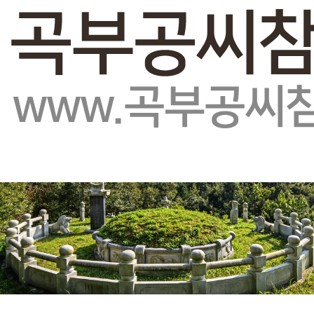
회원가입
로그인
오늘
25
어제
52
최대
407
전체
36321
">
방문자수