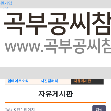
회원가입
로그인
오늘
어제
최대
전체
>
공지사항
지파소식
일가동정
업데이트소식
사진갤러리
자유게시판
자유게시판
Total 0건
1 페이지
검색