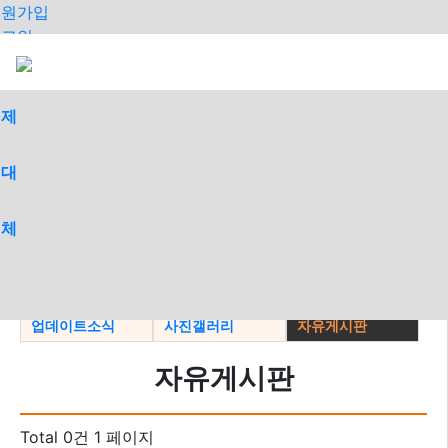
회원가입
로그인
오늘
어제
최대
전체
>
공지사항
지파소식
일가동정
업데이트소식
사진갤러리
자유게시판
자유게시판
Total 0건
1 페이지