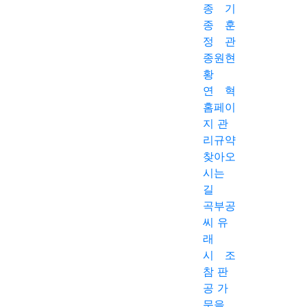
종 기
종 훈
조회
날짜
정 관
종원현
황
연 혁
홈페이
지 관
리규약
찾아오
시는
길
곡부공
씨 유
래
시 조
참 판
공
가
문을
yesjokbo.com
Copyright(c) 2023 곡부공씨