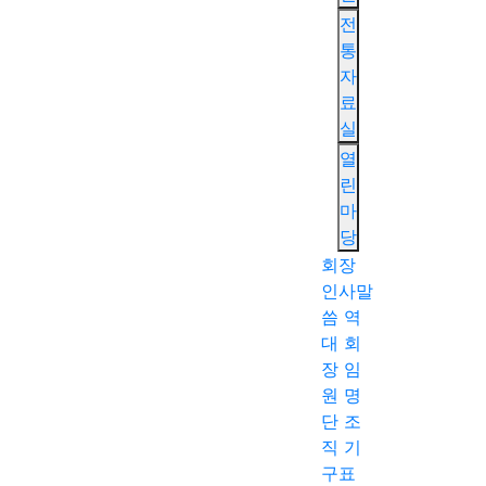
전
통
자
료
실
열
린
마
당
회장
인사말
씀
역
대 회
장
임
원 명
단
조
직 기
구표
검색