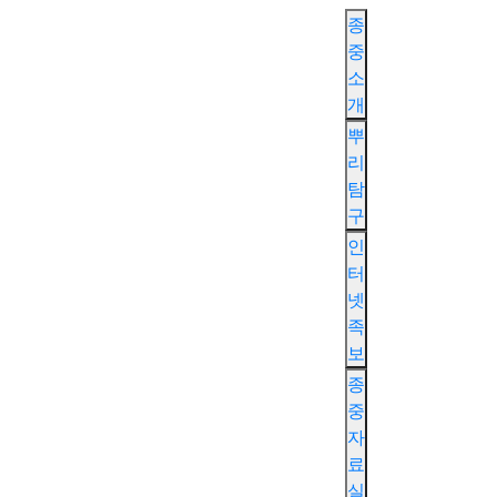
종
중
소
개
뿌
리
탐
구
인
터
넷
족
보
종
중
자
료
실