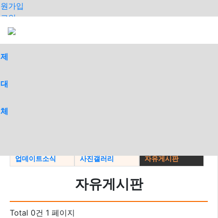
회원가입
로그인
오늘
어제
최대
전체
>
공지사항
지파소식
일가동정
업데이트소식
사진갤러리
자유게시판
자유게시판
Total 0건
1 페이지