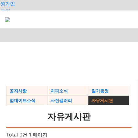
회원가입
로그인
오늘
0
어제
0
최대
0
전체
0
>
공지사항
지파소식
일가동정
업데이트소식
사진갤러리
자유게시판
자유게시판
Total 0건
1 페이지