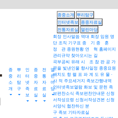
종중소개
뿌리탐구
인터넷족보
종중자료실
전통자료실
열린마당
회장 인사말씀
역대 회장
임원 명
단
조직 기구표
종 기
종 훈
정 관
종원현황
연 혁
홈페이지
관리규약
찾아오시는 길
곡부공씨 유래
시 조
참 판 공
가
문을 빛낸인물
향사일정
종중묘원
종
뿌
인
종
전
열
배치도
항 렬 표
파 계 도
유 물 ·
중
리
터
중
통
린
사 적
주요세거지
족보간행내역
소
탐
넷
자
자
마
인터넷족보열람
화보 및 문헌
족
개
구
족
료
료
당
보편찬소식
족보편찬안내문
신청
보
실
실
서작성요령
신청서작성견본
신청
서양식
협찬하신 분
구 족보
기타자료실