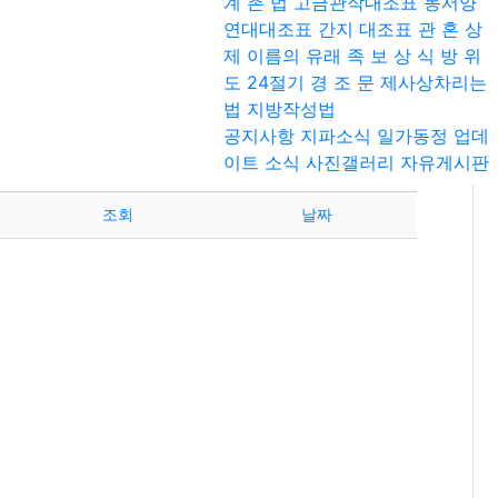
계 촌 법
고금관작대조표
동서양
연대대조표
간지 대조표
관 혼 상
제
이름의 유래
족 보 상 식
방 위
도
24절기
home > 자유게시판
경 조 문
제사상차리는
법
지방작성법
공지사항
지파소식
일가동정
업데
이트 소식
사진갤러리
자유게시판
조회
날짜