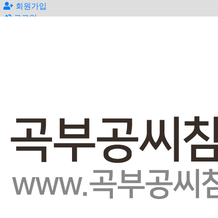
회원가입
로그인
오늘
0
어제
0
최대
0
전체
0
">
방문자수