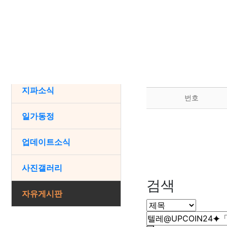
열린마당
Total 0건
1 페이지
공지사항
검색
지파소식
번호
일가동정
업데이트소식
사진갤러리
검색
자유게시판