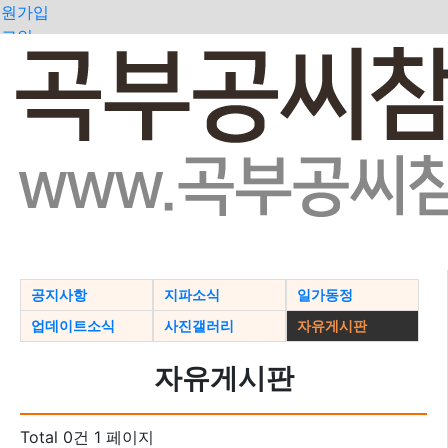
회원가입
로그인
오늘
0
어제
0
최대
0
전체
0
>
공지사항
지파소식
일가동정
업데이트소식
사진갤러리
자유게시판
자유게시판
Total 0건
1 페이지