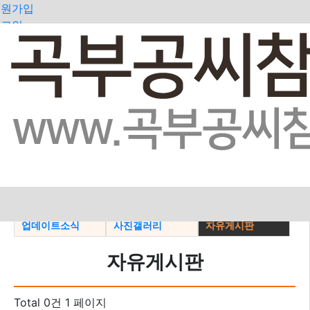
회원가입
로그인
오늘
어제
최대
전체
>
공지사항
지파소식
일가동정
업데이트소식
사진갤러리
자유게시판
자유게시판
Total 0건
1 페이지