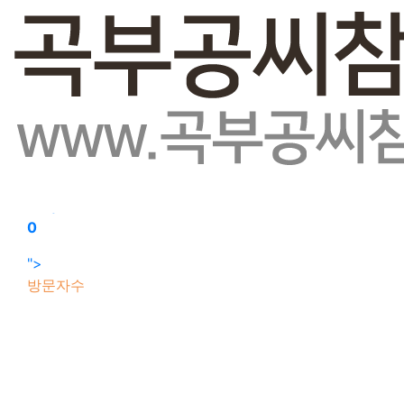
회원가입
로그인
오늘
0
어제
0
최대
0
전체
0
">
방문자수